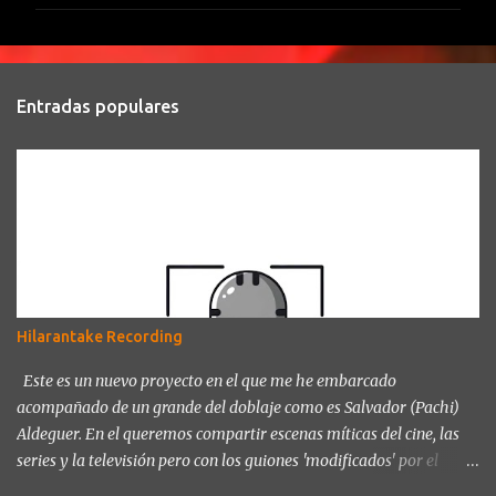
m
e
n
t
Entradas populares
a
r
i
o
s
Hilarantake Recording
Este es un nuevo proyecto en el que me he embarcado
acompañado de un grande del doblaje como es Salvador (Pachi)
Aldeguer. En el queremos compartir escenas míticas del cine, las
series y la televisión pero con los guiones 'modificados' por el
propio Pachi Aldeguer, y así para poder reírnos de las noticias del