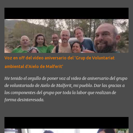
día a día. Junto con la ayuda de compañer@s del mundo del
doblaje vamos a intentar sacar una sonrisa a todo aquel que se
atreva a seguir nuestro perfil en instagram @hilarantakerecording
o en X @hilarantake.
Voz en off del video aniversario del 'Grup de Voluntariat
ambiental d'Aielo de Malferit'
He tenido el orgullo de poner voz al video de aniversario del grupo
de voluntariado de Aielo de Malferit, mi pueblo. Dar las gracias a
los componentes del grupo por toda la labor que realizan de
forma desinteresada.