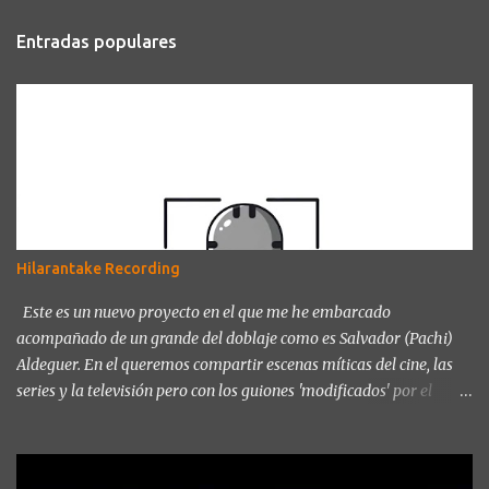
n
t
Entradas populares
a
r
i
o
s
Hilarantake Recording
Este es un nuevo proyecto en el que me he embarcado
acompañado de un grande del doblaje como es Salvador (Pachi)
Aldeguer. En el queremos compartir escenas míticas del cine, las
series y la televisión pero con los guiones 'modificados' por el
propio Pachi Aldeguer, y así para poder reírnos de las noticias del
día a día. Junto con la ayuda de compañer@s del mundo del
doblaje vamos a intentar sacar una sonrisa a todo aquel que se